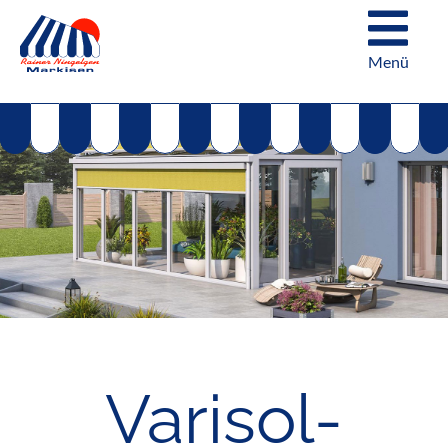
Sonnenschutz für Fenster
Menü
Jalouisien
Plissees
Haussteuerung
Varisol-